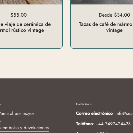
$55.00
Desde $34.00
de viaje de cerámica de
Tazas de café de mármol
rmol rústico vintage
vintage
e
Contáctenos
enta al por mayor
Correo electrónico
: info@sna
s
Teléfono
: +44 7497424438
 reembolso y devoluciones