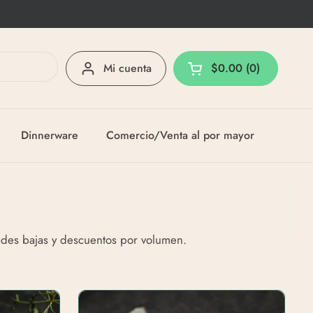
Mi cuenta
$0.00
0
Abrir carrito
Dinnerware
Comercio/Venta al por mayor
ades bajas y descuentos por volumen.