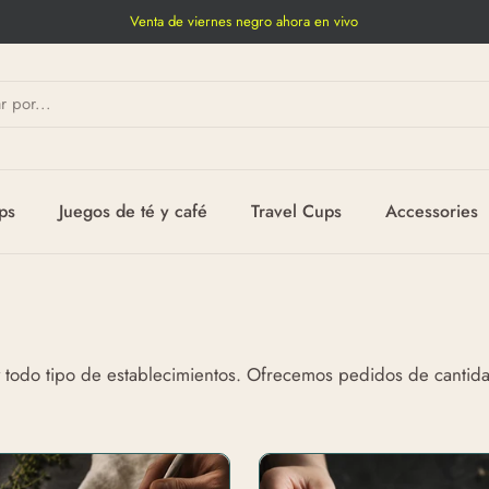
Venta de viernes negro ahora en vivo
ps
Juegos de té y café
Travel Cups
Accessories
y todo tipo de establecimientos. Ofrecemos pedidos de cantid